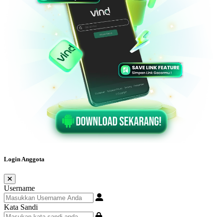
Login Anggota
Username
Kata Sandi
☰ Menu