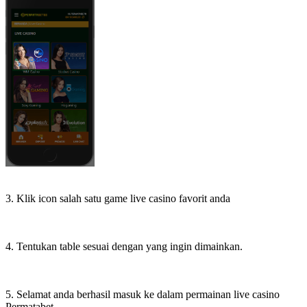
3. Klik icon salah satu game live casino favorit anda
4. Tentukan table sesuai dengan yang ingin dimainkan.
5. Selamat anda berhasil masuk ke dalam permainan live casino
Permatabet.